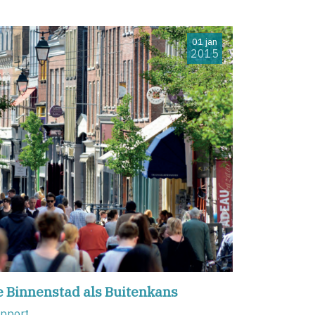
01 jan
2015
e Binnenstad als Buitenkans
pport