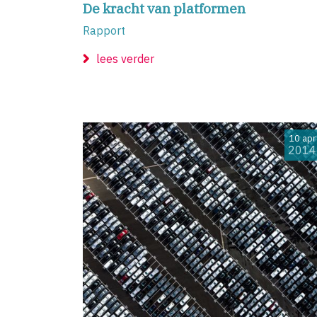
De kracht van platformen
Rapport
lees verder
10 apr
2014