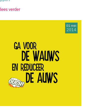
lees verder
01 mei
2014