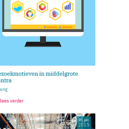
ezoekmotieven in middelgrote
entra
erig
lees verder
01 jan
2015