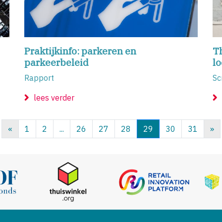
Praktijkinfo: parkeren en
Th
parkeerbeleid
lo
Rapport
Sc
lees verder
«
1
2
...
26
27
28
29
30
31
»