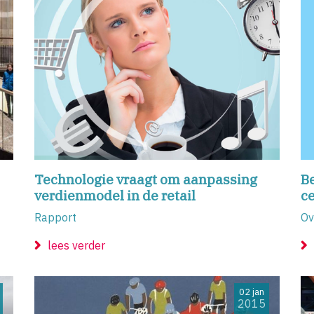
Technologie vraagt om aanpassing
B
verdienmodel in de retail
c
Rapport
Ov
lees verder
02 jan
2015