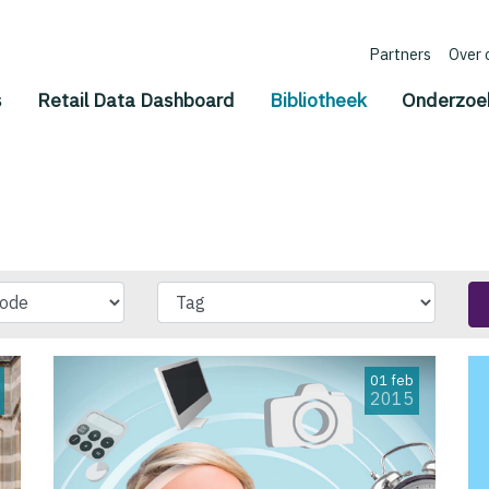
Partners
Over 
(current)
s
Retail Data Dashboard
Bibliotheek
Onderzoe
01 feb
2015