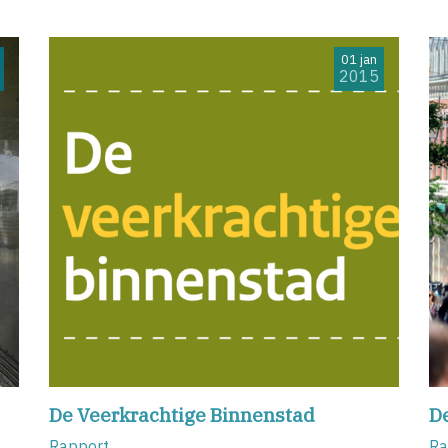
01 jan
2015
De Veerkrachtige Binnenstad
D
Rapport
Ra