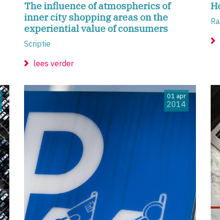
The influence of atmospherics of
Ho
inner city shopping areas on the
Ra
experiential value of consumers
Scriptie
lees verder
01 apr
2014