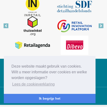
Vorige
Vol
Deze website maakt gebruik van cookies.
Copyright © 2026 Retail Insiders
Wilt u meer informatie over cookies en welke
worden opgeslagen?
Disclaimer
Privacy statement
Cookies
Contact
Lees de cookieverklaring
Ik begrijp het