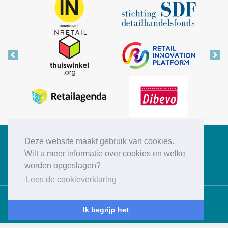
Vorige
Vol
Deze website maakt gebruik van cookies.
Copyright © 2026 Retail Insiders
Wilt u meer informatie over cookies en welke
worden opgeslagen?
Disclaimer
Privacy statement
Cookies
Contact
Lees de cookieverklaring
Ik begrijp het