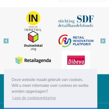
Vorige
Vol
Deze website maakt gebruik van cookies.
Copyright © 2026 Retail Insiders
Wilt u meer informatie over cookies en welke
worden opgeslagen?
Disclaimer
Privacy statement
Cookies
Contact
Lees de cookieverklaring