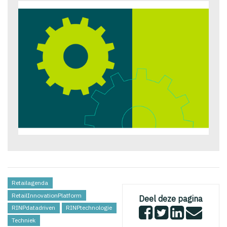
Retailagenda
RetailInnovationPlatform
Deel deze pagina
RINPdatadriven
RINPtechnologie
Techniek