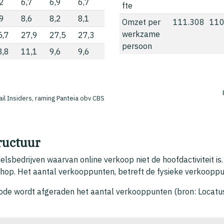
,2
6,7
6,9
6,7
fte
,9
8,6
8,2
8,1
Omzet per
111.308
110
werkzame
5,7
27,9
27,5
27,3
persoon
3,8
11,1
9,6
9,6
ail Insiders, raming Panteia obv CBS
ructuur
lsbedrijven waarvan online verkoop niet de hoofdactiviteit 
hop. Het aantal verkooppunten, betreft de fysieke verkoopp
thode wordt afgeraden het aantal verkooppunten (bron: Locat
.