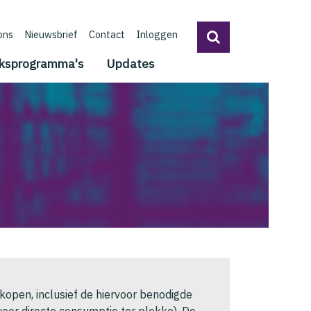
ons
Nieuwsbrief
Contact
Inloggen
ksprogramma's
Updates
open, inclusief de hiervoor benodigde
voor directe consumptie ter plekke). De