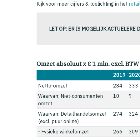
Kijk voor meer cijfers & toelichting in het
reta
LET OP: ER IS MOGELIJK ACTUELERE 
Omzet absoluut x € 1 mln. excl. BTW
2019
202
Netto-omzet
284
333
Waarvan: Niet-consumenten
10
9
omzet
Waarvan: Detailhandelsomzet
274
324
(excl. puur online)
- Fysieke winkelomzet
266
309