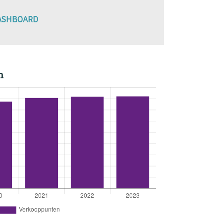
DASHBOARD
n