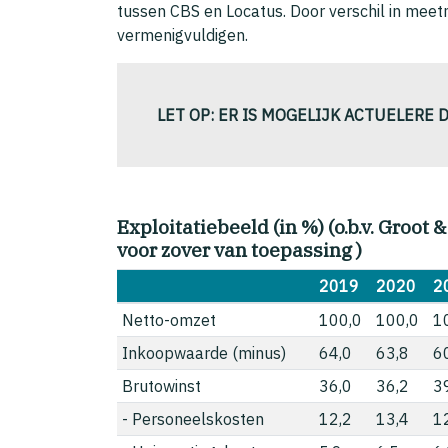
tussen CBS en Locatus. Door verschil in meet
vermenigvuldigen.
LET OP: ER IS MOGELIJK ACTUELERE 
Exploitatiebeeld (in %) (o.b.v. Groot 
voor zover van toepassing )
2019
2020
2
Netto-omzet
100,0
100,0
1
Inkoopwaarde (minus)
64,0
63,8
6
Brutowinst
36,0
36,2
3
- Personeelskosten
12,2
13,4
1