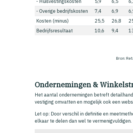
- Huisvestingskosten
5,9
6,5
6
- Overige bedrijfskosten
7,4
6,9
6
Kosten (minus)
25,5
26,8
2
Bedrijfsresultaat
10,6
9,4
1
Bron: Ret
Ondernemingen & Winkelst
Het aantal ondernemingen betreft detailhande
vestiging omvatten en mogelijk ook een webs
Let op: Door verschil in definitie en meetme
elkaar te delen dan wel te vermenigvuldigen