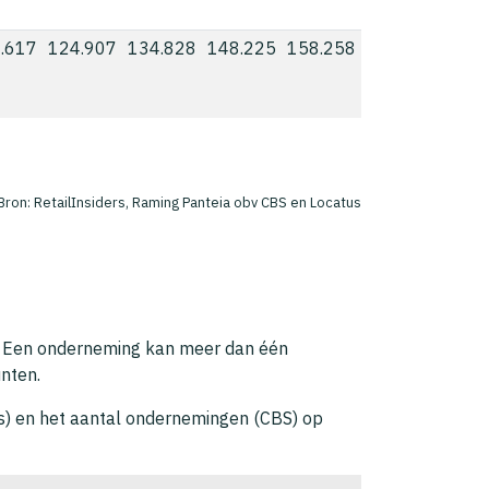
.617
124.907
134.828
148.225
158.258
Bron: RetailInsiders, Raming Panteia obv CBS en Locatus
is. Een onderneming kan meer dan één
unten.
us) en het aantal ondernemingen (CBS) op