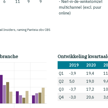
6
11
9
9
- Niet-in-de-winkelomzet
multichannel (excl. puur
online)
ail Insiders, raming Panteia obv CBS
 branche
Ontwikkeling kwartaal
2019
2020
2
Q1
-3,9
19,4
11
Q2
5,0
19,0
9,
Q3
-3,7
17,2
10
Q4
-3,0
20,6
3,