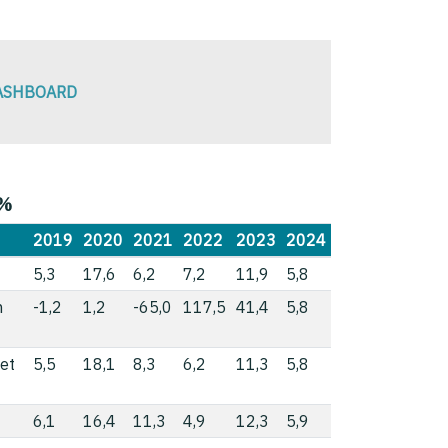
DASHBOARD
 %
2019
2020
2021
2022
2023
2024
5,3
17,6
6,2
7,2
11,9
5,8
n
-1,2
1,2
-65,0
117,5
41,4
5,8
et
5,5
18,1
8,3
6,2
11,3
5,8
6,1
16,4
11,3
4,9
12,3
5,9