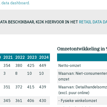
il data dashboard.
DATA BESCHIKBAAR, KIJK HIERVOOR IN HET
RETAIL DATA 
Omzetontwikkeling in
0
2021
2022
2023
2024
354
380
425
449
Netto-omzet
3
8
10
10
Waarvan: Niet-consumente
omzet
351
372
415
439
Waarvan: Detailhandelsomz
(excl. puur online)
345
361
406
430
- Fysieke winkelomzet