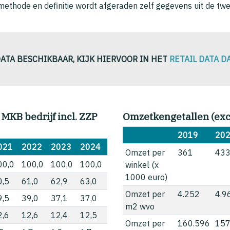
methode en definitie wordt afgeraden zelf gegevens uit de twe
DATA BESCHIKBAAR, KIJK HIERVOOR IN HET
RETAIL DATA 
& MKB bedrijf incl. ZZP
Omzetkengetallen (excl
2019
20
021
2022
2023
2024
Omzet per
361
43
00,0
100,0
100,0
100,0
winkel (x
1000 euro)
0,5
61,0
62,9
63,0
Omzet per
4.252
4.9
9,5
39,0
37,1
37,0
m2 wvo
2,6
12,6
12,4
12,5
Omzet per
160.596
157