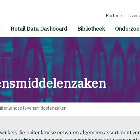
Partners
Over 
(current)
s
Retail Data Dashboard
Bibliotheek
Onderzoe
vensmiddelenzaken
itenlandse levensmiddelenzaken
winkels die buitenlandse eetwaren algemeen assortiment verk
et vervaardigen en invriezen van buitenlandse eetwaren (niet 