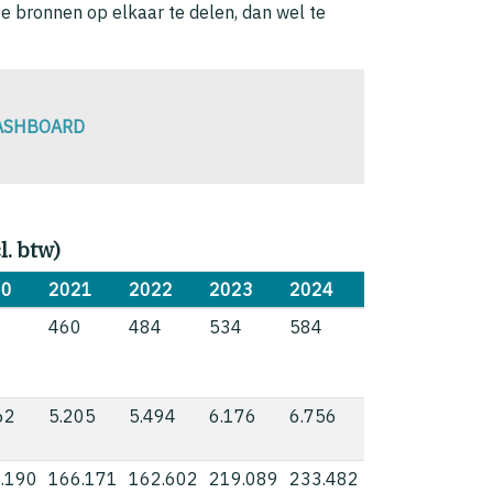
e bronnen op elkaar te delen, dan wel te
DASHBOARD
. btw)
20
2021
2022
2023
2024
3
460
484
534
584
62
5.205
5.494
6.176
6.756
.190
166.171
162.602
219.089
233.482