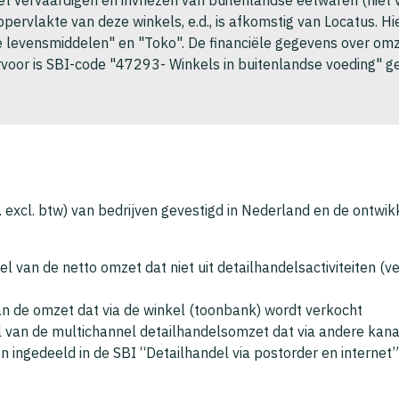
oppervlakte van deze winkels, e.d., is afkomstig van Locatus.
 levensmiddelen" en "Toko". De financiële gegevens over omz
ervoor is SBI-code "47293- Winkels in buitenlandse voeding" ge
excl. btw) van bedrijven gevestigd in Nederland en de ontwik
el van de netto omzet dat niet uit detailhandelsactiviteiten
an de omzet dat via de winkel (toonbank) wordt verkocht
l van de multichannel detailhandelsomzet dat via andere kanal
n ingedeeld in de SBI “Detailhandel via postorder en internet” 