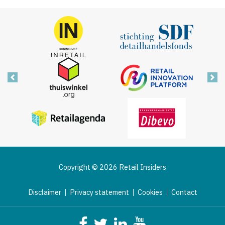
Vorige
Vol
Copyright © 2026 Retail Insiders
Disclaimer
Privacy statement
Cookies
Contact