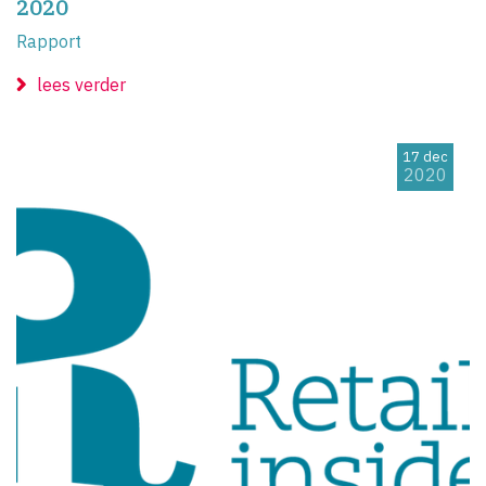
2020
Rapport
lees verder
17 dec
2020