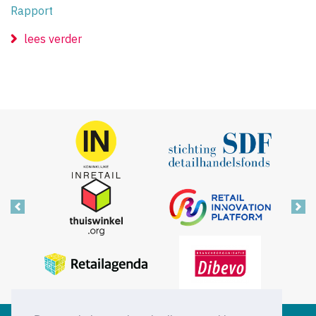
Rapport
lees verder
Vorige
Vol