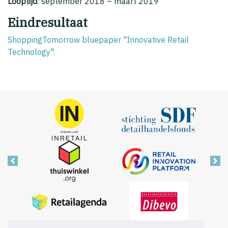
Looptijd
: september 2018 – maart 2019
Eindresultaat
ShoppingTomorrow bluepaper "Innovative Retail
Technology".
Vorige
Vol