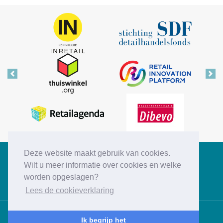
Vorige
Vol
Deze website maakt gebruik van cookies.
Copyright © 2026 Retail Insiders
Wilt u meer informatie over cookies en welke
worden opgeslagen?
Disclaimer
Privacy statement
Cookies
Contact
Lees de cookieverklaring
Ik begrijp het