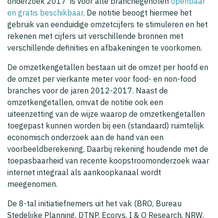
onderzoek 2017’ is voor alle branchegenoten
openbaar
en gratis beschikbaar
. De notitie beoogt hiermee het
gebruik van eenduidige omzetcijfers te stimuleren en het
rekenen met cijfers uit verschillende bronnen met
verschillende definities en afbakeningen te voorkomen.
De omzetkengetallen bestaan uit de omzet per hoofd en
de omzet per vierkante meter voor food- en non-food
branches voor de jaren 2012-2017. Naast de
omzetkengetallen, omvat de notitie ook een
uiteenzetting van de wijze waarop de omzetkengetallen
toegepast kunnen worden bij een (standaard) ruimtelijk
economisch onderzoek aan de hand van een
voorbeeldberekening. Daarbij rekening houdende met de
toepasbaarheid van recente koopstroomonderzoek waar
internet integraal als aankoopkanaal wordt
meegenomen.
De 8-tal initiatiefnemers uit het vak (BRO, Bureau
Stedelijke Planning, DTNP, Ecorys, I & O Research, NRW,