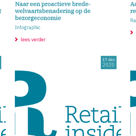
Naar een proactieve brede-
A
t
welvaartsbenadering op de
re
bezorgeconomie
Ra
Infographic
lees verder
17 dec
2020