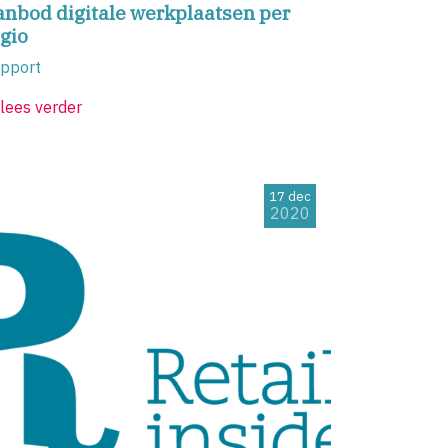
anbod digitale werkplaatsen per
gio
pport
lees verder
17 dec
2020