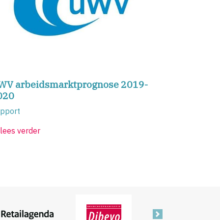
WV arbeidsmarktprognose 2019-
020
pport
lees verder
Volgende