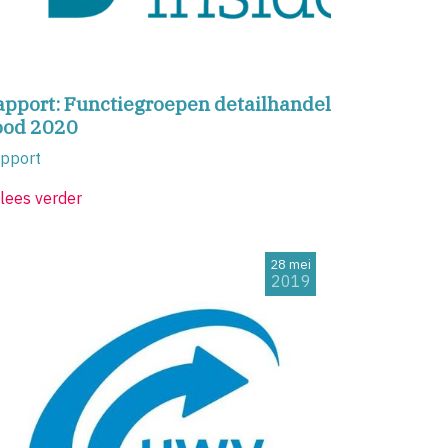
apport: Functiegroepen detailhandel
ood 2020
pport
lees verder
28 mei
2019