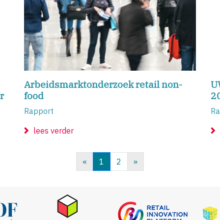
Arbeidsmarktonderzoek retail non-
U
r
food
2
Rapport
Ra
lees verder
«
1
2
»