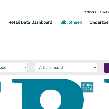
Partners
Over 
(current)
s
Retail Data Dashboard
Bibliotheek
Onderzoe
30 nov
2024