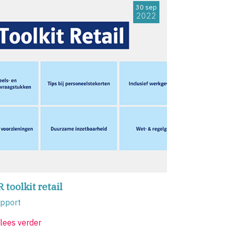
30 sep
2022
 toolkit retail
pport
lees verder