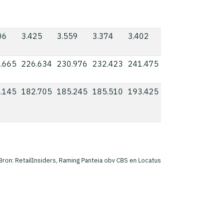
06
3.425
3.559
3.374
3.402
.665
226.634
230.976
232.423
241.475
.145
182.705
185.245
185.510
193.425
Bron: RetailInsiders, Raming Panteia obv CBS en Locatus