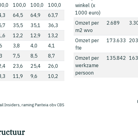
00,0
100,0
100,0
100,0
winkel (x
1000 euro)
4,3
64,5
64,9
63,7
Omzet per
2.689
3.3
5,7
35,5
35,1
36,3
m2 wvo
1,6
12,2
12,9
13,2
Omzet per
173.633
203
,6
3,8
4,0
4,1
fte
,3
7,5
8,5
8,7
Omzet per
135.842
163
werkzame
2,4
23,6
25,4
26,0
persoon
3,3
11,9
9,6
10,2
ail Insiders, raming Panteia obv CBS
ructuur