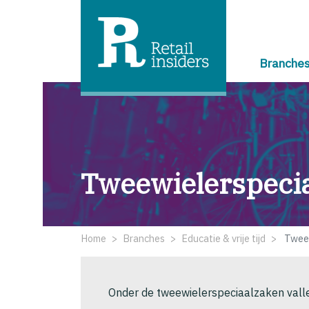
Branche
Tweewielerspeci
Home
Branches
Educatie & vrije tijd
Tweew
Onder de tweewielerspeciaalzaken valle