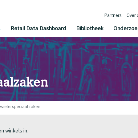
Partners
Over 
(current)
s
Retail Data Dashboard
Bibliotheek
Onderzoe
aalzaken
ielerspeciaalzaken
n winkels in: