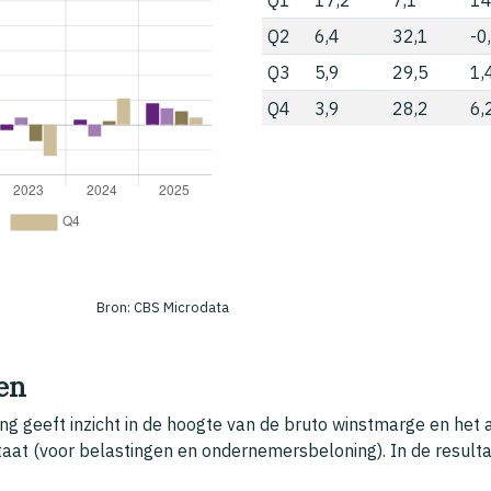
Q2
6,4
32,1
-0
Q3
5,9
29,5
1,
Q4
3,9
28,2
6,
Bron: CBS Microdata
len
ng geeft inzicht in de hoogte van de bruto winstmarge en het
taat (voor belastingen en ondernemersbeloning). In de resulta