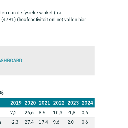
en dan de fysieke winkel (o.a.
(4791) (hoofdactiviteit online) vallen hier
DASHBOARD
 %
2019
2020
2021
2022
2023
2024
7,2
26,6
8,5
10,3
-1,8
0,6
n
-2,3
27,4
17,4
9,6
2,0
0,6