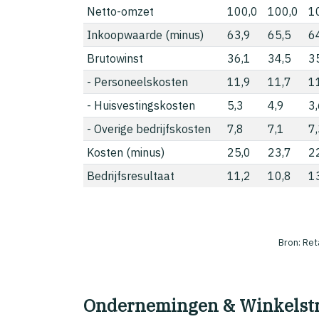
Netto-omzet
100,0
100,0
1
Inkoopwaarde (minus)
63,9
65,5
6
Brutowinst
36,1
34,5
3
- Personeelskosten
11,9
11,7
1
- Huisvestingskosten
5,3
4,9
3
- Overige bedrijfskosten
7,8
7,1
7
Kosten (minus)
25,0
23,7
2
Bedrijfsresultaat
11,2
10,8
1
Bron: Ret
Ondernemingen & Winkelst