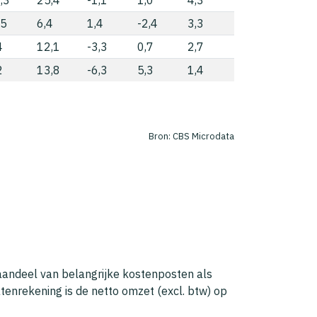
,5
6,4
1,4
-2,4
3,3
4
12,1
-3,3
0,7
2,7
2
13,8
-6,3
5,3
1,4
Bron: CBS Microdata
 aandeel van belangrijke kostenposten als
tenrekening is de netto omzet (excl. btw) op