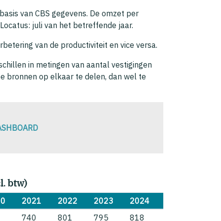
 basis van CBS gegevens. De omzet per
ocatus: juli van het betreffende jaar.
betering van de productiviteit en vice versa.
chillen in metingen van aantal vestigingen
e bronnen op elkaar te delen, dan wel te
DASHBOARD
. btw)
20
2021
2022
2023
2024
0
740
801
795
818