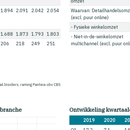
omzet
1.894
2.091
2.042
2.054
Waarvan: Detailhandelsomz
(excl. puur online)
- Fysieke winkelomzet
1.688
1.873
1.793
1.803
- Niet-in-de-winkelomzet
206
218
249
251
multichannel (excl. puur onl
ail Insiders, raming Panteia obv CBS
 branche
Ontwikkeling kwartaal
2019
2020
2
Q1
17,2
7,1
14