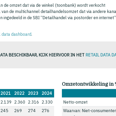
an de omzet dat via de winkel (toonbank) wordt verkocht
l van de multichannel detailhandelsomzet dat via andere kanal
n ingedeeld in de SBI “Detailhandel via postorder en internet” 
il data dashboard
.
DATA BESCHIKBAAR, KIJK HIERVOOR IN HET
RETAIL DATA 
Omzetontwikkeling in
2021
2022
2023
2024
2.139
2.360
2.316
2.330
Netto-omzet
245
269
274
276
Waarvan: Niet-consumente