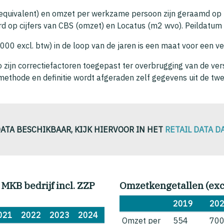
e equivalent) en omzet per werkzame persoon zijn geraamd op
 op cijfers van CBS (omzet) en Locatus (m2 wvo). Peildatum L
000 excl. btw) in de loop van de jaren is een maat voor een ver
zijn correctiefactoren toegepast ter overbrugging van de vers
methode en definitie wordt afgeraden zelf gegevens uit de twe
DATA BESCHIKBAAR, KIJK HIERVOOR IN HET
RETAIL DATA 
& MKB bedrijf incl. ZZP
Omzetkengetallen (excl
2019
20
021
2022
2023
2024
Omzet per
554
70