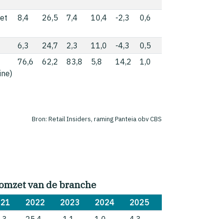
et
8,4
26,5
7,4
10,4
-2,3
0,6
6,3
24,7
2,3
11,0
-4,3
0,5
76,6
62,2
83,8
5,8
14,2
1,0
ine)
Bron: Retail Insiders, raming Panteia obv CBS
omzet van de branche
021
2022
2023
2024
2025
,3
25,4
-1,1
1,0
4,3