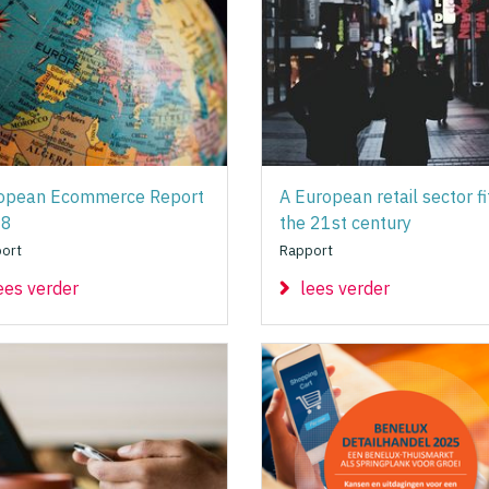
opean Ecommerce Report
A European retail sector fi
18
the 21st century
ort
Rapport
ees verder
lees verder