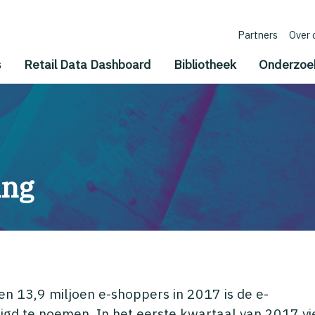
Partners
Over 
s
Retail Data Dashboard
Bibliotheek
Onderzoe
ing
n 13,9 miljoen e-shoppers in 2017 is de e-
d te noemen. In het eerste kwartaal van 2017 vi