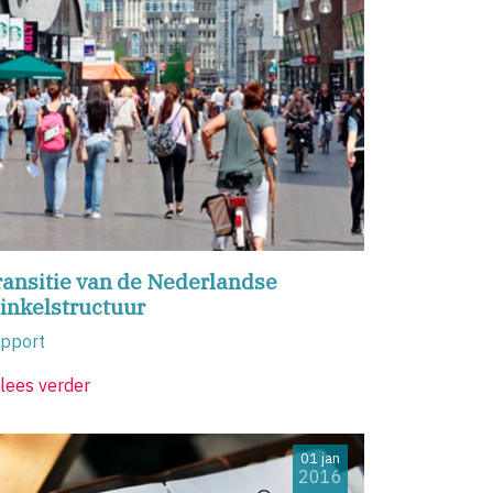
ransitie van de Nederlandse
inkelstructuur
pport
lees verder
01 jan
2016