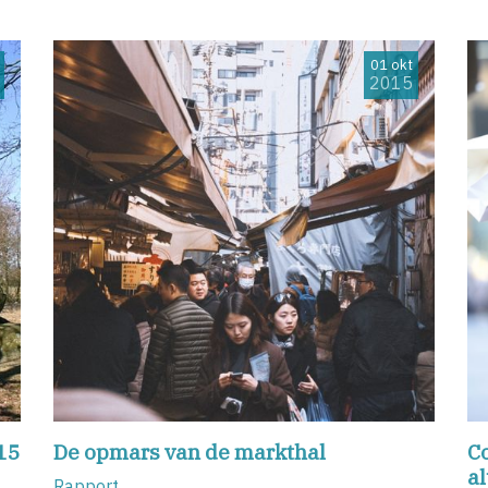
01 okt
2015
15
De opmars van de markthal
C
al
Rapport