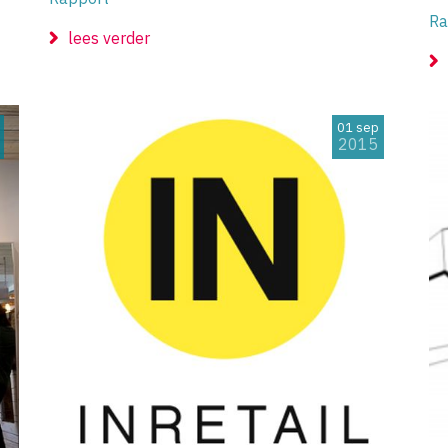
Ra
lees verder
01 sep
2015