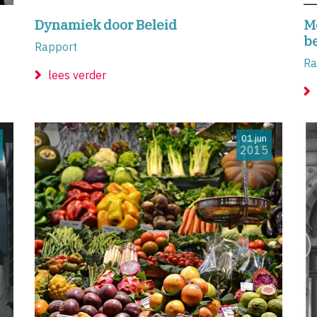
Dynamiek door Beleid
M
b
Rapport
Ra
lees verder
01 jun
2015