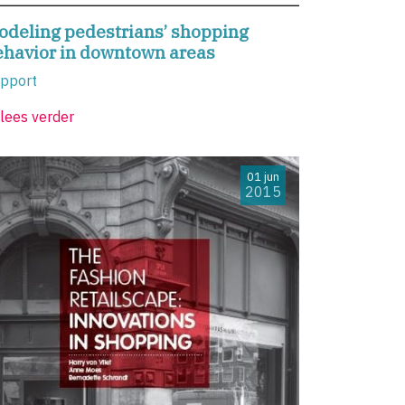
odeling pedestrians’ shopping
ehavior in downtown areas
pport
lees verder
01 jun
2015