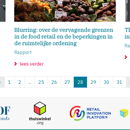
Blurring: over de vervagende grenzen
Th
in de food retail en de beperkingen in
i
de ruimtelijke ordening
Ra
Rapport
lees verder
«
1
2
...
25
26
27
28
29
30
31