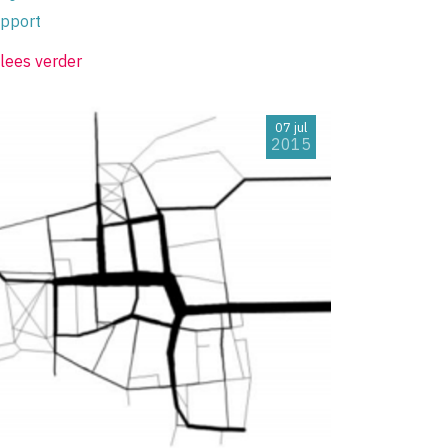
pport
lees verder
07 jul
2015