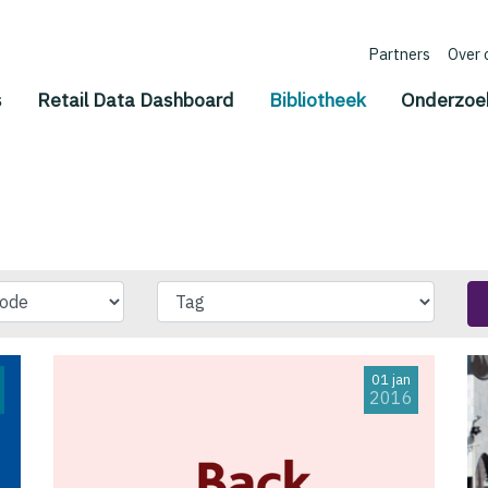
Partners
Over 
(current)
s
Retail Data Dashboard
Bibliotheek
Onderzoe
01 jan
2016