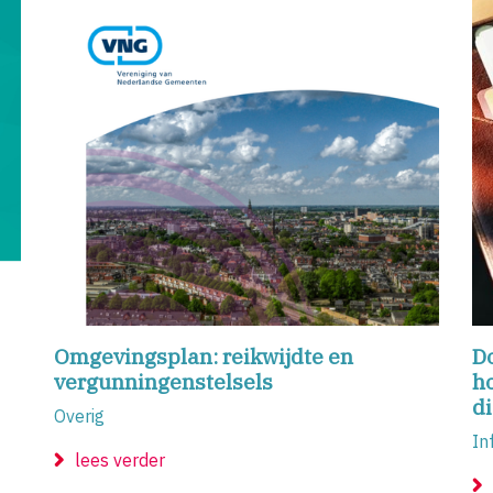
Omgevingsplan: reikwijdte en
Do
vergunningenstelsels
ho
d
Overig
In
lees verder