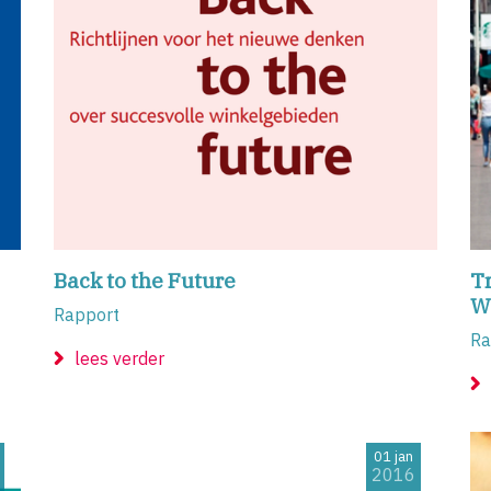
Back to the Future
T
W
Rapport
Ra
lees verder
01 jan
2016