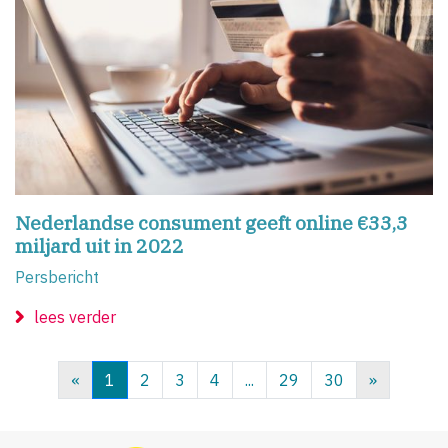
Nederlandse consument geeft online €33,3
miljard uit in 2022
Persbericht
lees verder
«
1
2
3
4
...
29
30
»