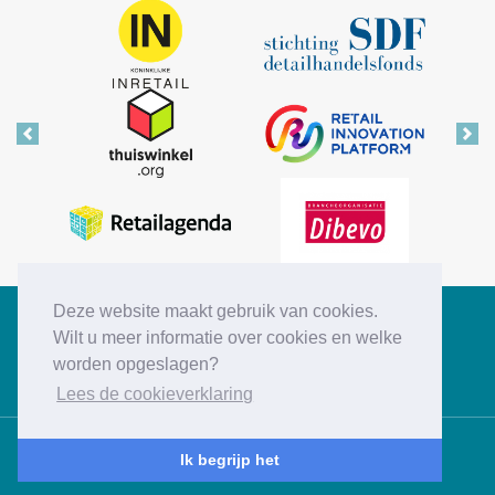
Vorige
Vol
Deze website maakt gebruik van cookies.
Copyright © 2026 Retail Insiders
Wilt u meer informatie over cookies en welke
worden opgeslagen?
Disclaimer
Privacy statement
Cookies
Contact
Lees de cookieverklaring
Ik begrijp het