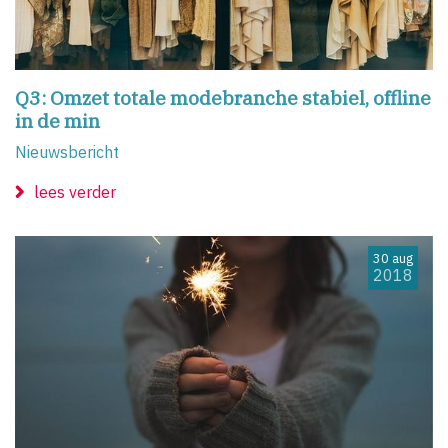
Q3: Omzet totale modebranche stabiel, offline
in de min
Nieuwsbericht
lees verder
30 aug
2018