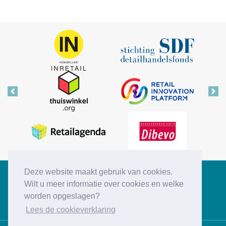
Vorige
Vol
Deze website maakt gebruik van cookies.
Copyright © 2026 Retail Insiders
Wilt u meer informatie over cookies en welke
worden opgeslagen?
Disclaimer
Privacy statement
Cookies
Contact
Lees de cookieverklaring